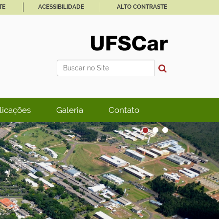
TE
ACESSIBILIDADE
ALTO CONTRASTE
Busca
Busca Avançada…
licações
Galeria
Contato
1
2
3