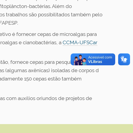
fitoplâncton-bactérias. Além do
 os trabalhos são possibilitados também pelo
 FAPESP.
jetivo é fornecer cepas de microalgas para
roalgas e cianobactérias, a
CCMA-UFSCar
ntão, fornece cepas para pesquisa e ensino
ias (algumas axênicas) isoladas de corpos d
ximadamente 150 cepas estão também
s com auxílios oriundos de projetos de