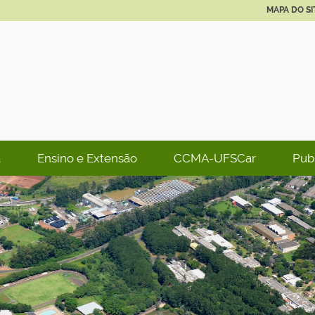
MAPA DO SI
a
Ensino e Extensão
CCMA-UFSCar
Pub