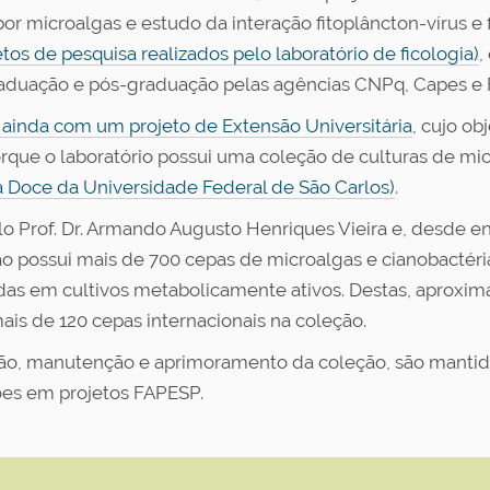
r microalgas e estudo da interação fitoplâncton-vírus e 
etos de pesquisa realizados pelo laboratório de ficologia)
,
raduação e pós-graduação pelas agências CNPq, Capes e
 ainda com um projeto de Extensão Universitária
, cujo ob
orque o laboratório possui uma coleção de culturas de mic
 Doce da Universidade Federal de São Carlos)
.
elo Prof. Dr. Armando Augusto Henriques Vieira e, desde e
eção possui mais de 700 cepas de microalgas e cianobactér
tidas em cultivos metabolicamente ativos. Destas, apro
ais de 120 cepas internacionais na coleção.
ção, manutenção e aprimoramento da coleção, são mantida
ões em projetos FAPESP.