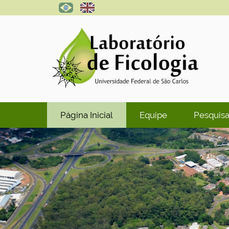
N
Página Inicial
Equipe
Pesquis
a
v
e
g
a
ç
ã
o